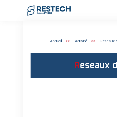
Aller
au
contenu
Accueil
>>
Activité
>>
Réseaux d
reseaux 