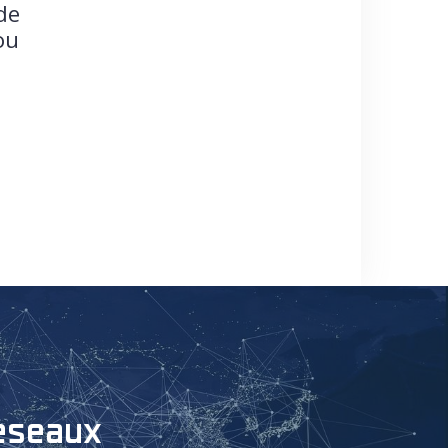
de
ou
reseaux